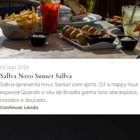
01 ago 2026
Sallva Novo Sunset Sallva
Sallva apresenta novo Sunset com spritz, DJ e happy hour
especial Quando o céu de Brasília ganha tons alaranjados,
rosados e dourado...
Continuar Lendo