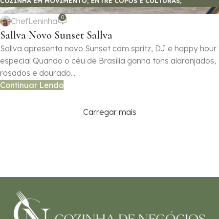
COZINHA EM MOVIMENTO
,
ENTRE COPOS E CULTURAS
,
GASTRONOMIA E SABORES
0
ChefLeninha
Sallva Novo Sunset Sallva
Sallva apresenta novo Sunset com spritz, DJ e happy hour
especial Quando o céu de Brasília ganha tons alaranjados,
rosados e dourado...
Continuar Lendo
Carregar mais