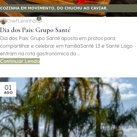
COZINHA EM MOVIMENTO
,
DO CHUCHU AO CAVIAR
,
GASTRONOMIA E SABORES
0
ChefLeninha
Dia dos Pais: Grupo Santé
Dia dos Pais: Grupo Santé aposta em pratos para
compartilhar e celebrar em famíliaSanté 13 e Santé Lago
entram na rota gastronômica da ...
Continuar Lendo
01
AGO