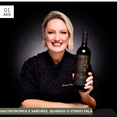
01
AGO
GASTRONOMIA E SABORES
,
QUANDO O VINHO FALA