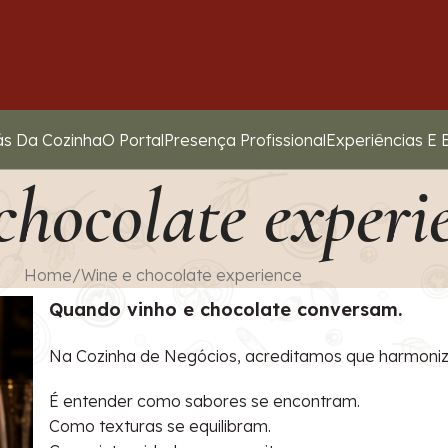
ás Da Cozinha
O Portal
Presença Profissional
Experiências E 
chocolate experi
Home
Wine e chocolate experience
Quando vinho e chocolate conversam.
Na Cozinha de Negócios, acreditamos que harmoniz
É entender como sabores se encontram.
Como texturas se equilibram.