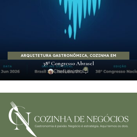
ARQUITETURA GASTRONÔMICA
,
COZINHA EM
38º Congresso Abrasel
MOVIMENTO
,
EMPREENDEDORISMO E NEGÓCIOS
,
0
EMPREENDER COM MÉTODO
,
GASTRONOMIA E SABORES
ChefLeninha