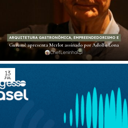
ARQUITETURA GASTRONÔMICA
,
EMPREENDEDORISMO E
Gurumê apresenta Merlot assinado por Adolfo Lona
NEGÓCIOS
,
GASTRONOMIA E SABORES
,
QUANDO O
0
VINHO FALA
ChefLeninha
13
JUL