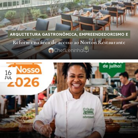
ARQUITETURA GASTRONÔMICA
,
EMPREENDEDORISMO E
Reforma na área de acesso ao Norton Restaurante
NEGÓCIOS
0
ChefLeninha
16
JUL