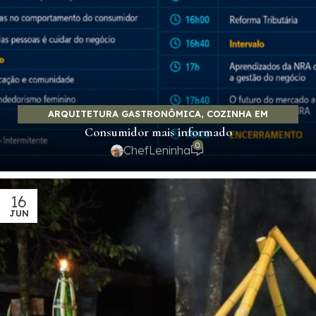
ARQUITETURA GASTRONÔMICA
,
COZINHA EM
Consumidor mais informado
MOVIMENTO
,
EMPREENDEDORISMO E NEGÓCIOS
,
0
GASTRONOMIA E SABORES
ChefLeninha
16
JUN