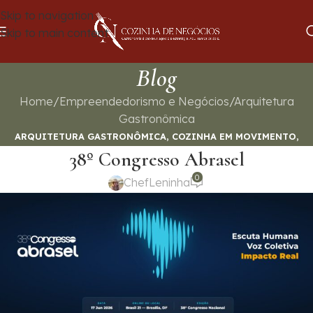
Skip to navigation
Skip to main content
Blog
Home
Empreendedorismo e Negócios
Arquitetura
Gastronômica
ARQUITETURA GASTRONÔMICA
,
COZINHA EM MOVIMENTO
,
38º Congresso Abrasel
EMPREENDEDORISMO E NEGÓCIOS
,
EMPREENDER COM MÉTODO
,
GASTRONOMIA E SABORES
0
ChefLeninha