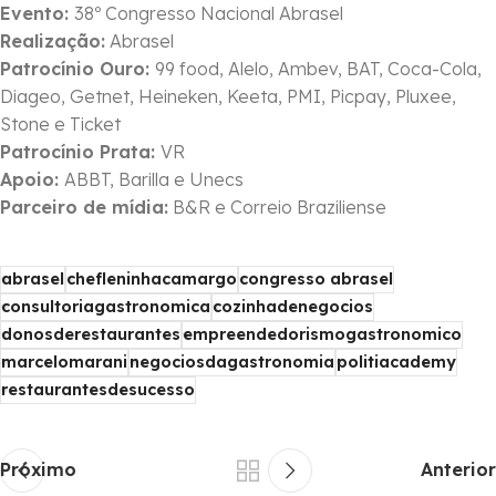
Evento:
38º Congresso Nacional Abrasel
Realização:
Abrasel
Patrocínio Ouro:
99 food, Alelo, Ambev, BAT, Coca-Cola,
Diageo, Getnet, Heineken, Keeta, PMI, Picpay, Pluxee,
Stone e Ticket
Patrocínio Prata:
VR
Apoio:
ABBT, Barilla e Unecs
Parceiro de mídia:
B&R e Correio Braziliense
abrasel
chefleninhacamargo
congresso abrasel
consultoriagastronomica
cozinhadenegocios
donosderestaurantes
empreendedorismogastronomico
marcelomarani
negociosdagastronomia
politiacademy
restaurantesdesucesso
Próximo
Anterior