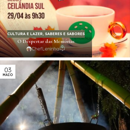
CULTURA E LAZER
,
SABERES E SABORES
O Despertar das Memórias
0
ChefLeninha
03
MAIO