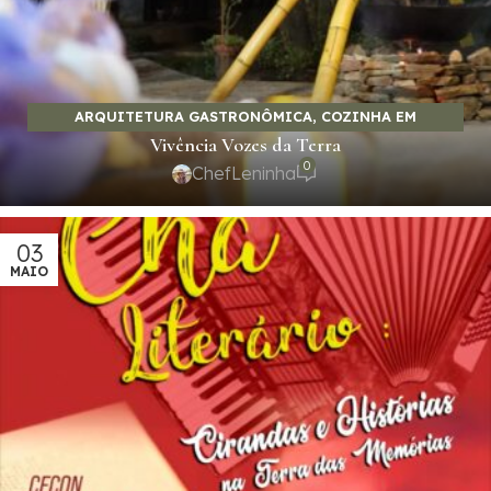
ARQUITETURA GASTRONÔMICA
,
COZINHA EM
Vivência Vozes da Terra
MOVIMENTO
,
CULTURA E LAZER
,
EMPREENDEDORISMO E
0
NEGÓCIOS
,
ENTRE PALCOS E HISTÓRIAS
,
GASTRONOMIA
ChefLeninha
E SABORES
,
LAZER COMO EXPERIÊNCIA
03
MAIO