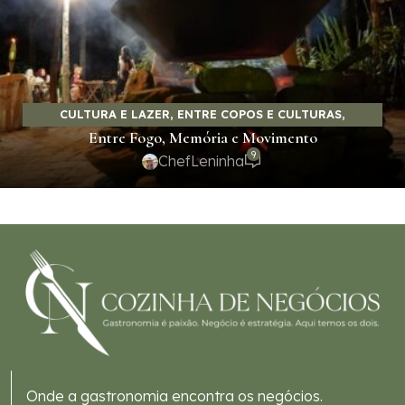
CULTURA E LAZER
,
ENTRE COPOS E CULTURAS
,
Entre Fogo, Memória e Movimento
GASTRONOMIA E SABORES
,
LAZER COMO EXPERIÊNCIA
,
9
SABERES E SABORES
ChefLeninha
Onde a gastronomia encontra os negócios.