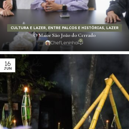
CULTURA E LAZER
,
ENTRE PALCOS E HISTÓRIAS
,
LAZER
O Maior São João do Cerrado
COMO EXPERIÊNCIA
0
ChefLeninha
16
JUN