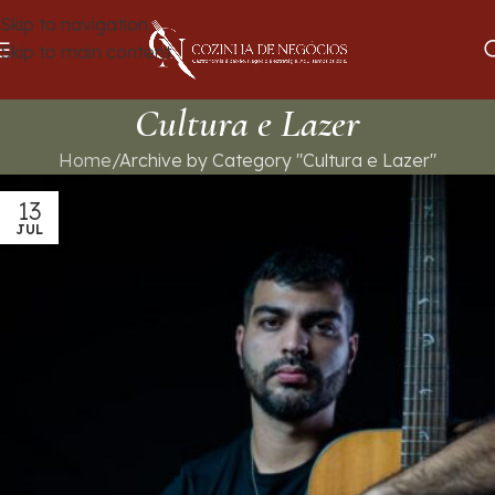
Skip to navigation
Skip to main content
Cultura e Lazer
Home
Archive by Category "Cultura e Lazer"
13
JUL