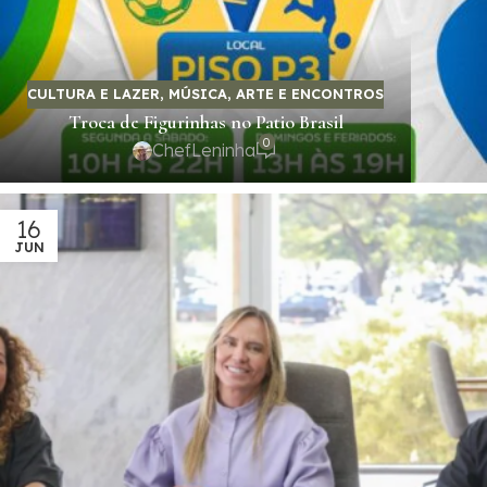
CULTURA E LAZER
,
MÚSICA, ARTE E ENCONTROS
Troca de Figurinhas no Patio Brasil
0
ChefLeninha
16
JUN